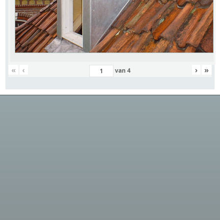
«
‹
›
»
van
4