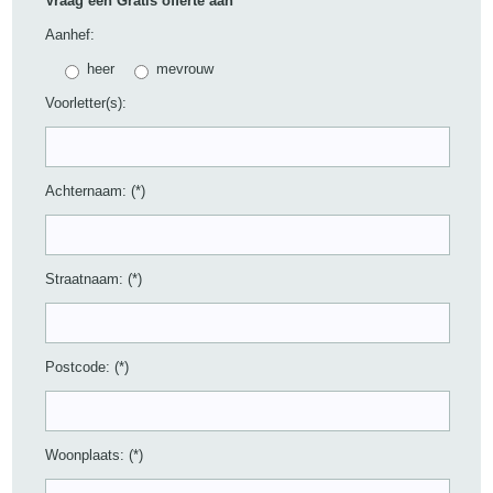
Vraag een Gratis offerte aan
Aanhef:
heer
mevrouw
Voorletter(s):
Achternaam: (*)
Straatnaam: (*)
Postcode: (*)
Woonplaats: (*)