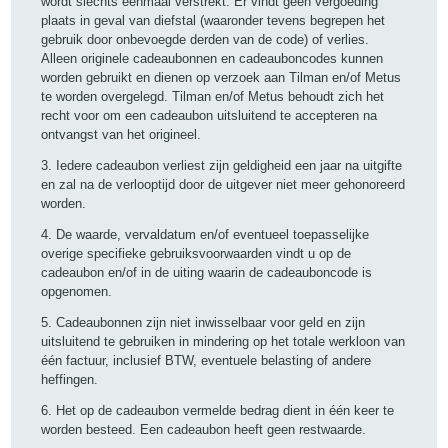
wordt slechts eenmaal verstrekt. Er vindt geen vergoeding
plaats in geval van diefstal (waaronder tevens begrepen het
gebruik door onbevoegde derden van de code) of verlies.
Alleen originele cadeaubonnen en cadeauboncodes kunnen
worden gebruikt en dienen op verzoek aan Tilman en/of Metus
te worden overgelegd. Tilman en/of Metus behoudt zich het
recht voor om een cadeaubon uitsluitend te accepteren na
ontvangst van het origineel.
3. Iedere cadeaubon verliest zijn geldigheid een jaar na uitgifte
en zal na de verlooptijd door de uitgever niet meer gehonoreerd
worden.
4. De waarde, vervaldatum en/of eventueel toepasselijke
overige specifieke gebruiksvoorwaarden vindt u op de
cadeaubon en/of in de uiting waarin de cadeauboncode is
opgenomen.
5. Cadeaubonnen zijn niet inwisselbaar voor geld en zijn
uitsluitend te gebruiken in mindering op het totale werkloon van
één factuur, inclusief BTW, eventuele belasting of andere
heffingen.
6. Het op de cadeaubon vermelde bedrag dient in één keer te
worden besteed. Een cadeaubon heeft geen restwaarde.